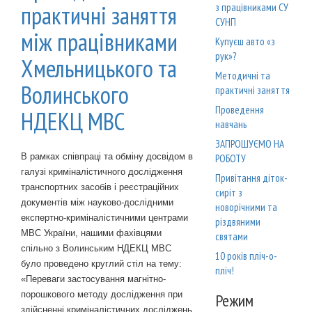
практичні заняття
з працівниками СУ
СУНП
між працівниками
Купуєш авто «з
рук»?
Хмельницького та
Методичні та
Волинського
практичні заняття
Проведення
НДЕКЦ МВС
навчань
ЗАПРОШУЄМО НА
В рамках співпраці та обміну досвідом в
РОБОТУ
галузі криміналістичного дослідження
Привітання діток-
транспортних засобів і реєстраційних
сиріт з
документів між науково-дослідними
новорічними та
експертно-криміналістичними центрами
різдвяними
МВС України, нашими фахівцями
святами
спільно з Волинським НДЕКЦ МВС
10 років пліч-о-
було проведено круглий стіл на тему:
пліч!
«Переваги застосування магнітно-
порошкового методу дослідження при
Режим
здійсненні криміналістичних досліджень