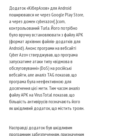
Додаток «КіберАзов» для Android
поширювався не через Google Play Store,
а через домен cyberazov[.]com,
контрольований Turla. Його потрібно
було вручну встановлювати з файлу APK
(формат архівних файлів-додатків для
Android). Анонс програми на вебсайті
Cyber Azov стверджував, що програма
запускатиме атаки типу «відмова в
обслуговуванні» (DoS) на російські
вебсайти, але аналіз TAG показав, що
програма була неефективною для
досягнення цієї мети. Тим часом аналіз
файлу APK на VirusTotal показав, що
більшість антивірусів позначають його
як шкідливий додаток, що містить троян.
Насправді додаток був шкідливим
програмним забезпеченням, призначеним