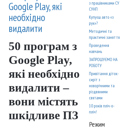
Google Play, які
з працівниками СУ
СУНП
необхідно
Купуєш авто «з
рук»?
видалити
Методичні та
практичні заняття
50 програм з
Проведення
навчань
Google Play,
ЗАПРОШУЄМО НА
РОБОТУ
які необхідно
Привітання діток-
сиріт з
видалити –
новорічними та
різдвяними
вони містять
святами
10 років пліч-о-
шкідливе ПЗ
пліч!
Режим