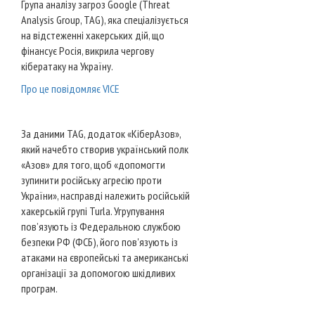
Група аналізу загроз Google (Threat
Analysis Group, TAG), яка спеціалізується
на відстеженні хакерських дій, що
фінансує Росія, викрила чергову
кібератаку на Україну.
Про це повідомляє VICE
За даними TAG, додаток «КіберАзов»,
який начебто створив український полк
«Азов» для того, щоб «допомогти
зупинити російську агресію проти
України», насправді належить російській
хакерській групі Turla. Угрупування
пов’язують із Федеральною службою
безпеки РФ (ФСБ), його пов'язують із
атаками на європейські та американські
організації за допомогою шкідливих
програм.