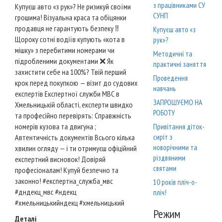
з працівниками СУ
Купуєш авто «з рук»? Не ризикуй своїми
СУНП
грошима! Візуальна краса та обіцянки
продавця не гарантують безпеку ‼️
Купуєш авто «з
Щороку сотні водіїв купують «кота в
рук»?
мішку» з перебитими номерами чи
Методичні та
підробленими документами ❌ Як
практичні заняття
захистити себе на 100%? Твій перший
Проведення
крок перед покупкою — візит до судових
навчань
експертів Експертної служби МВС в
ЗАПРОШУЄМО НА
Хмельницькій області, експерти швидко
РОБОТУ
та професійно перевірять: Справжність
номерів кузова та двигуна ;
Привітання діток-
Автентичність документів Всього кілька
сиріт з
новорічними та
хвилин огляду — і ти отримуєш офіційний
різдвяними
експертний висновок! Довіряй
святами
професіоналам! Купуй безпечно та
законно! #експертна_служба_мвс
10 років пліч-о-
#дндекц_мвс #ндекц
пліч!
#хмельницькийндекц #хмельницький
Режим
Деталі