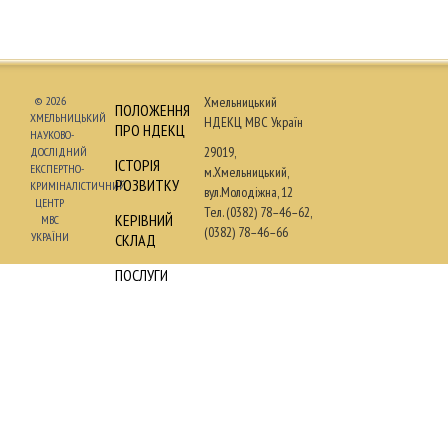
© 2026
Хмельницький
ПОЛОЖЕННЯ
ХМЕЛЬНИЦЬКИЙ
НДЕКЦ МВС Україн
ПРО НДЕКЦ
НАУКОВО-
29019,
ДОСЛІДНИЙ
ІСТОРІЯ
ЕКСПЕРТНО-
м.Хмельницький,
РОЗВИТКУ
КРИМІНАЛІСТИЧНИЙ
вул.Молодіжна, 12
ЦЕНТР
Тел. (0382) 78–46–62,
КЕРІВНИЙ
МВС
(0382) 78–46–66
УКРАЇНИ
СКЛАД
ПОСЛУГИ