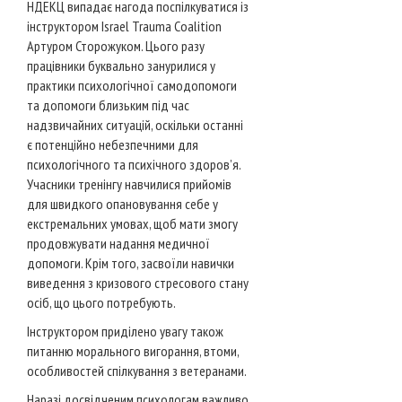
НДЕКЦ випадає нагода поспілкуватися із
інструктором Israel Trauma Coalition
Артуром Сторожуком. Цього разу
працівники буквально занурилися у
практики психологічної самодопомоги
та допомоги близьким під час
надзвичайних ситуацій, оскільки останні
є потенційно небезпечними для
психологічного та психічного здоров’я.
Учасники тренінгу навчилися прийомів
для швидкого опановування себе у
екстремальних умовах, щоб мати змогу
продовжувати надання медичної
допомоги. Крім того, засвоїли навички
виведення з кризового стресового стану
осіб, що цього потребують.
Інструктором приділено увагу також
питанню морального вигорання, втоми,
особливостей спілкування з ветеранами.
Наразі досвідченим психологам важливо