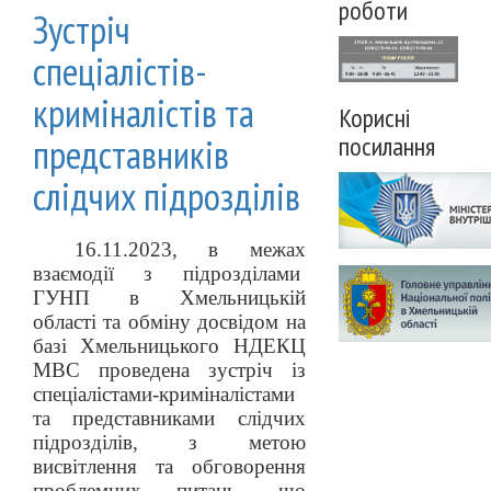
роботи
Зустріч
спеціалістів-
криміналістів та
Корисні
представників
посилання
слідчих підрозділів
16.11.2023, в межах
взаємодії з підрозділами
ГУНП в Хмельницькій
області та обміну досвідом на
базі Хмельницького НДЕКЦ
МВС проведена зустріч із
спеціалістами-криміналістами
та представниками слідчих
підрозділів, з метою
висвітлення та обговорення
проблемних питань, що