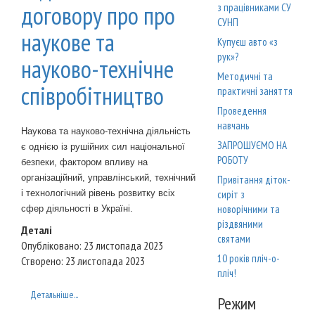
договору про про
з працівниками СУ
СУНП
наукове та
Купуєш авто «з
рук»?
науково-технічне
Методичні та
співробітництво
практичні заняття
Проведення
навчань
Наукова та науково-технічна діяльність
ЗАПРОШУЄМО НА
є однією із рушійних сил національної
РОБОТУ
безпеки, фактором впливу на
організаційний, управлінський, технічний
Привітання діток-
і технологічний рівень розвитку всіх
сиріт з
новорічними та
сфер діяльності в Україні.
різдвяними
Деталі
святами
Опубліковано: 23 листопада 2023
10 років пліч-о-
Створено: 23 листопада 2023
пліч!
Детальніше...
Режим