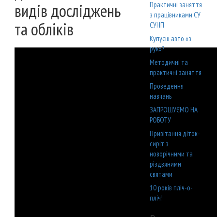
видів досліджень
Практичні заняття
з працівниками СУ
та обліків
СУНП
Купуєш авто «з
рук»?
Методичні та
практичні заняття
Проведення
навчань
ЗАПРОШУЄМО НА
РОБОТУ
Привітання діток-
сиріт з
новорічними та
різдвяними
святами
10 років пліч-о-
пліч!