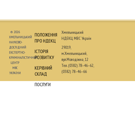
© 2026
Хмельницький
ПОЛОЖЕННЯ
ХМЕЛЬНИЦЬКИЙ
НДЕКЦ МВС Україн
ПРО НДЕКЦ
НАУКОВО-
29019,
ДОСЛІДНИЙ
ІСТОРІЯ
ЕКСПЕРТНО-
м.Хмельницький,
РОЗВИТКУ
КРИМІНАЛІСТИЧНИЙ
вул.Молодіжна, 12
ЦЕНТР
Тел. (0382) 78–46–62,
КЕРІВНИЙ
МВС
(0382) 78–46–66
УКРАЇНИ
СКЛАД
ПОСЛУГИ